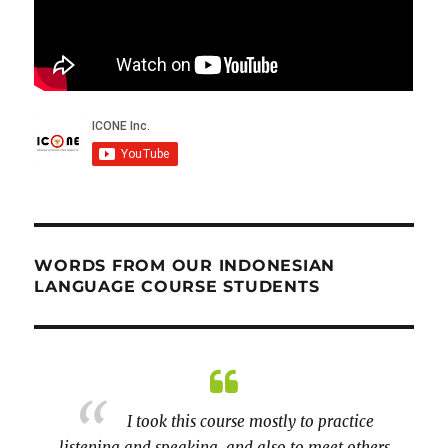
WORDS FROM OUR INDONESIAN
LANGUAGE COURSE STUDENTS
rasp of
I took this course mostly to practice
itage.
listening and speaking, and also to meet others
prepar