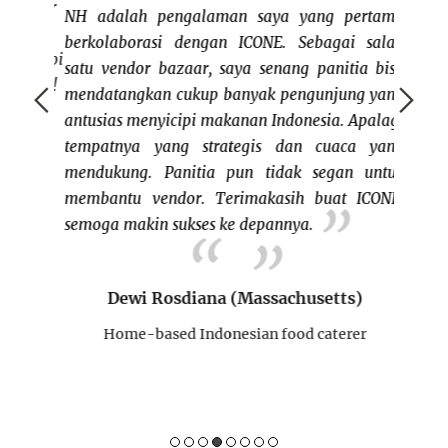
 indoor
NH adalah pengalaman saya yang pertama
telah 
PM deh
berkolaborasi dengan ICONE. Sebagai salah
di Dov
ya, tapi
satu vendor bazaar, saya senang panitia bisa
bangga
selalu!
mendatangkan cukup banyak pengunjung yang
melest
antusias menyicipi makanan Indonesia. Apalagi
kita ti
tempatnya yang strategis dan cuaca yang
kita j
mendukung. Panitia pun tidak segan untuk
dari be
membantu vendor. Terimakasih buat ICONE,
semoga makin sukses ke depannya.
Specia
yang te
Dewi Rosdiana (Massachusetts)
Mi
Home-based Indonesian food caterer